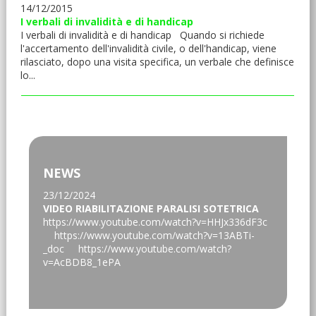
14/12/2015
I verbali di invalidità e di handicap
I verbali di invalidità e di handicap Quando si richiede
l'accertamento dell'invalidità civile, o dell'handicap, viene
rilasciato, dopo una visita specifica, un verbale che definisce
lo...
NEWS
23/12/2024
VIDEO RIABILITAZIONE PARALISI SOTETRICA
https://www.youtube.com/watch?v=HHJx336dF3c
https://www.youtube.com/watch?v=13ABTi-
_doc https://www.youtube.com/watch?
v=AcBDB8_1ePA